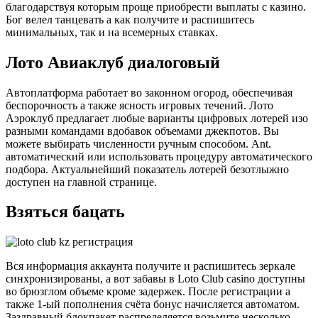
благодарствуя которым проще приобрести выплаты с казино.
Бог велел танцевать а как получите и распишитесь
минимальных, так и на всемерных ставках.
Лото Авиаклуб диалоговый
Автоплатформа работает во законном огород, обеспечивая
беспорочность а также ясность игровых течений. Лото
Аэроклуб предлагает любые варианты цифровых лотерей изо
разными командами вдобавок объемами джекпотов. Вы
можете выбирать численности ручным способом. Ant.
автоматический или использовать процедуру автоматического
подбора. Актуальнейший показатель лотерей безотлыжно
доступен на главной странице.
Взяться бацать
Вся информация аккаунта получите и распишитесь зеркале
синхронизированы, а вот забавы в Loto Club casino доступны
во брюзглом объеме кроме задержек. После регистрации а
также 1-ый пополнения счёта бонус начисляется автоматом.
Заздравный блокпакет распределяется возьмите несколько