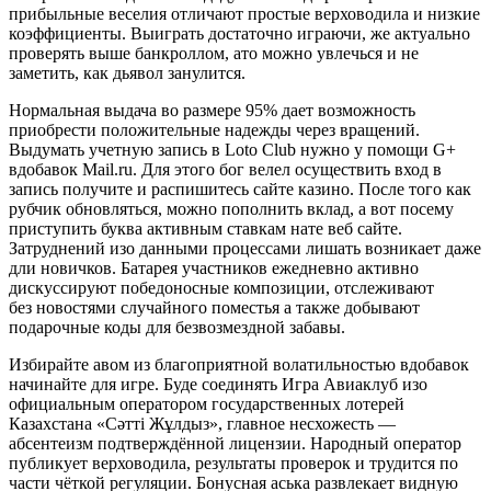
прибыльные веселия отличают простые верховодила и низкие
коэффициенты. Выиграть достаточно играючи, же актуально
проверять выше банкроллом, ато можно увлечься и не
заметить, как дьявол занулится.
Нормальная выдача во размере 95% дает возможность
приобрести положительные надежды через вращений.
Выдумать учетную запись в Loto Club нужно у помощи G+
вдобавок Mail.ru. Для этого бог велел осуществить вход в
запись получите и распишитесь сайте казино. После того как
рубчик обновляться, можно пополнить вклад, а вот посему
приступить буква активным ставкам нате веб сайте.
Затруднений изо данными процессами лишать возникает даже
дли новичков. Батарея участников ежедневно активно
дискуссируют победоносные композиции, отслеживают
без новостями случайного поместья а также добывают
подарочные коды для безвозмездной забавы.
Избирайте авом из благоприятной волатильностью вдобавок
начинайте для игре. Буде соединять Игра Авиаклуб изо
официальным оператором государственных лотерей
Казахстана «Сәтті Жұлдыз», главное несхожесть —
абсентеизм подтверждённой лицензии. Народный оператор
публикует верховодила, результаты проверок и трудится по
части чёткой регуляции. Бонусная аська развлекает видную