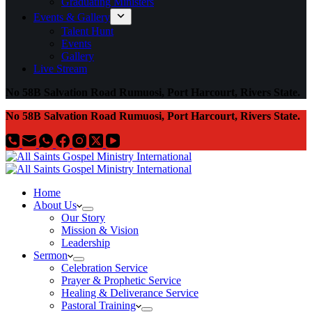
Graduating Ministers
Events & Gallery
Talent Hunt
Events
Gallery
Live Stream
No 58B Salvation Road Rumuosi, Port Harcourt, Rivers State.
No 58B Salvation Road Rumuosi, Port Harcourt, Rivers State.
Home
About Us
Our Story
Mission & Vision
Leadership
Sermon
Celebration Service
Prayer & Prophetic Service
Healing & Deliverance Service
Pastoral Training