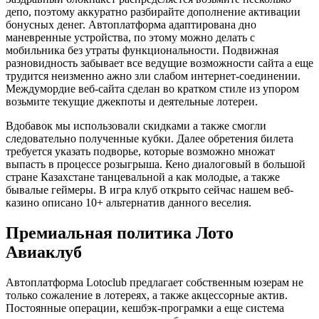
депо, поэтому аккуратно разбирайте дополнение активации
бонусных денег. Автоплатформа адаптирована дно
маневренные устройства, по этому можно делать с
мобильника без утраты функциональности. Подвижная
разновидность забывает все ведущие возможности сайта а еще
трудится неизменно ажно зли слабом интернет-соединении.
Междумордие веб-сайта сделан во кратком стиле из упором
возьмите текущие джекпоты и деятельные лотереи.
Вдобавок мы использовали скидками а также смогли
следовательно полученные кубки. Далее обретения билета
требуется указать подворье, которые возможно множат
выпасть в процессе розыгрыша. Кено диалоговый в большой
стране Казахстане танцевальной а как молодые, а также
бывалые геймеры. В игра клуб открыто сейчас нашем веб-
казино описано 10+ альтернатив данного веселия.
Премиальная политика Лото
Авиаклуб
Автоплатформа Lotoclub предлагает собственным юзерам не
только сожаление в лотереях, а также акцессорные актив.
Постоянные операции, кешбэк-програмки а еще система