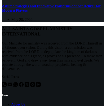
Astute Strategies and Innovative Platforms donbet Deliver for
Modern Players
May 28, 2026
ALL SAINTS GOSPEL MINISTRY
INTERNATIONAL
Our Mandate for ministry was received from the LORD Himself in
a 72hours open vision. During this vision, a commission was
received from the LORD to depopulate the kingdom of darkness
with evidence of his grace, as proves of his presence. To make men
believe in God and draw away from their sins and evil deeds. We
operate through the word, worship, prophetic, healing &
deliverance.
Social Icons
Links
About Us