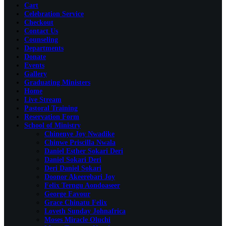
Cart
Celebration Service
Checkout
Contact Us
Counseling
Departments
Donate
Events
Gallery
Graduating Ministers
Home
Live Stream
Pastoral Training
Reservation Form
School of Ministry
Chinenye Joy Nwadike
Chinwe Priscilla Nwala
Daniel Esther Sokari Deri
Daniel Sokari Deri
Deri Daniel Sokari
Doonor Akeerebari Joy
Felix Terngu Aondoaseer
George Favour
Grace Chinatu Felix
Loveth Sunday Johnafrica
Moses Miracle Oluchi