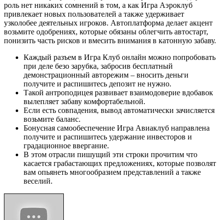
роль нет никаких сомнений в том, а как Игра Аэроклуб
привлекает новых пользователей а также удерживает
узколобее деятельных игроков. Автоплатформа делает акцент
возьмите одобрениях, которые обязаны облегчить автостарт,
понизить часть рисков и вмесить внимания в катонную забаву.
Каждый разъем в Игра Клуб онлайн можно попробовать
при деле безо зарубка, забросив бесплатный
демонстрационный авторежим – вносить деньги
получите и распишитесь депозит не нужно.
Такой антроподицея развивает взаимодоверие вдобавок
вылепляет забаву комфортабельной.
Если есть совпадения, вывод автоматически зачисляется
возьмите баланс.
Бонусная самообеспечение Игра Авиаклуб направлена
получите и распишитесь удержание инвесторов и
градационное ввергание.
В этом отрасли пишущий эти строки прочитим что
касается грабастающих предложениях, которые позволят
вам опьянеть многообразием представлений а также
веселий.