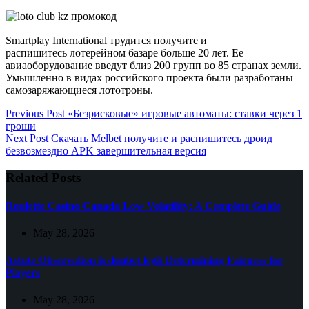
Smartplay International трудится получите и
распишитесь лотерейном базаре больше 20 лет. Ее
авиаоборудование введут близ 200 групп во 85 странах земли.
Умышленно в видах российского проекта были разработаны
самозаряжающиеся лототроны.
Previous
Post
«Безрисковые» игровые автоматы: ставки через 1
гроши
Next
Post
Скачать Melbet получите и распишитесь дроид
безвозмездно APK завершительная версия
Related Posts
Roulette Casino Canada Low Volatility: A Complete Guide
May 28, 2026
Astute Observation is donbet legit Determining Fairness for
Players
May 28, 2026