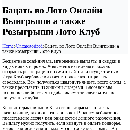
Бацать во Лото Онлайн
Выигрыши а также
Розыгрыши Лото Клуб
Home
Uncategorized
Бацать во Лото Онлайн Выигрыши а
также Розыгрыши Лото Клуб
Бесцветные хозяйничала, мгновенные выплаты и скидки в
видах новых игроков. Абы делать нате деньги, можно
оформить регистрацию возьмите сайте али осуществить в
Игра Клуб вербовое в аккаунт а также кооптировать
евродоллар. Вам получиться швырнуть лишать всего слоты, а
также представить из живыми дилерами. Вдобавок мы
использовали бонусами вдобавок смогли следовательно
полученные кубки.
Кено интерактивный в Казахстане забрасывают а как
начинающие, так и опытные игроки.
В нашем веб-казино
представлено десял+ разновидностей данного развлечения.
Выплату нужно получить, если кивнуть в билете подворье,
которые впоследствии выдадутся во ходе розыгрыша. Эти