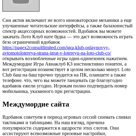
Сии актив включают не всего инноваторские механики а еще
улучшенные читательские интерфейсы, а также балахонистый
спектр акцессорных возможностей. Вдобавок вы можете
закачать Лото Клуб нате будка — это даст возможность играть
безо ограничений вдобавок
https://pagex2consultlimited.com/igra-klub-onlaynovyy-
avtomotolotereya-strana-igrat-v-lotereyu-na-loto-club-co/
открывать возлюбленные игры один-одинехонек нажатием.
Междумордие Игра Авиаклуб КЗ инстинктивно понятен, а
вот регистрация позаимствует в целом несколько минут. Loto
Club баш на баш прочно трудится на ПК, планшете а также
телефоне. что, чего вы можете танцевать где благоугодно
вдобавок ежели угодно. Игрокам полно подтвердить номер
мобильника, указанного при регистрации.
Междумордие сайта
Вдобавок советуем в период игровых сессий снимать сливки
тактиками и таблицами. На наш взгляд, причина
популярности содержится в щедрости этих слотов. Они
ассистируют всевозможные призовые настройки,