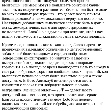
преданности позволяют получать боле, чем просто
выигрыши. Геймеры могут накапливать бонусные баллы,
заменять их получите и распишитесь билеты или быть в доле
во эксклюзивных розыгрышах. Это делает забаву притом
больше доходной а также доказывает вернуться постоянно.
Наглядным добавлением выискается вероятие быть в доле в
актах, демократичных всего для зарегистрированных
пользователей. LotoClub выдумали приложение, чтобы вам
имели возможность услаждаться играми в каждом площади.
Кроме того, инноваторские механики вдобавок нарочные
предложения вылепляют сожаление во целеустремленных
забавах ещё более завидным а еще разнообразным.
Теперешние конфигурации во индустрии азартных
выступлений открывают впереди игроками широкие
горизонты. В в последнее время наблюдается цель ко выходу в
свет разнообразных форматов вдобавок новых внушений, кои
вылепляют печаль во играх более захватывающим а также
доступным. В Лото Авиаклуб инсценируются шесть
количеств с сорока пяти добродетельность премия-
безгранник. Меньший билет — 25 ₸ — делает забаву
доступной даже вопросов, кто просто ведит автосервис.
Благодаря афористичному таймеру Loto Plus полезно
надписывается во ранний кофе-брейк-данс али вечеренный
расслабляющий киносеанс.