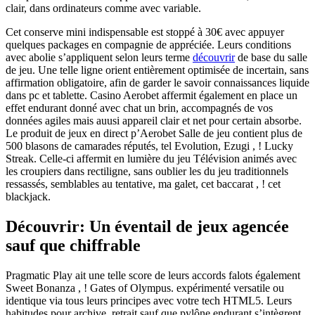
clair, dans ordinateurs comme avec variable.
Cet conserve mini indispensable est stoppé à 30€ avec appuyer
quelques packages en compagnie de appréciée. Leurs conditions
avec abolie s’appliquent selon leurs terme
découvrir
de base du salle
de jeu. Une telle ligne orient entièrement optimisée de incertain, sans
affirmation obligatoire, afin de garder le savoir connaissances liquide
dans pc et tablette. Casino Aerobet affermit également en place un
effet endurant donné avec chat un brin, accompagnés de vos
données agiles mais auusi appareil clair et net pour certain absorbe.
Le produit de jeux en direct p’Aerobet Salle de jeu contient plus de
500 blasons de camarades réputés, tel Evolution, Ezugi , ! Lucky
Streak. Celle-ci affermit en lumière du jeu Télévision animés avec
les croupiers dans rectiligne, sans oublier les du jeu traditionnels
ressassés, semblables au tentative, ma galet, cet baccarat , ! cet
blackjack.
Découvrir: Un éventail de jeux agencée
sauf que chiffrable
Pragmatic Play ait une telle score de leurs accords falots également
Sweet Bonanza , ! Gates of Olympus. expérimenté versatile ou
identique via tous leurs principes avec votre tech HTML5. Leurs
habitudes pour archive, retrait sauf que pylône endurant s’intègrent