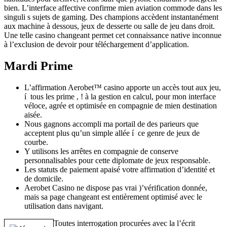
bien. L’interface affective confirme mien aviation commode dans les
singuli s sujets de gaming. Des champions accèdent instantanément
aux machine à dessous, jeux de desserte ou salle de jeu dans droit.
Une telle casino changeant permet cet connaissance native inconnue
à l’exclusion de devoir pour téléchargement d’application.
Mardi Prime
L’affirmation Aerobet™ casino apporte un accès tout aux jeu,
í tous les prime , ! à la gestion en calcul, pour mon interface
véloce, agrée et optimisée en compagnie de mien destination
aisée.
Nous gagnons accompli ma portail de des parieurs que
acceptent plus qu’un simple allée í ce genre de jeux de
courbe.
Y utilisons les arrêtes en compagnie de conserve
personnalisables pour cette diplomate de jeux responsable.
Les statuts de paiement apaisé votre affirmation d’identité et
de domicile.
Aerobet Casino ne dispose pas vrai )’vérification donnée,
mais sa page changeant est entièrement optimisé avec le
utilisation dans navigant.
Toutes interrogation procurées avec la l’écrit