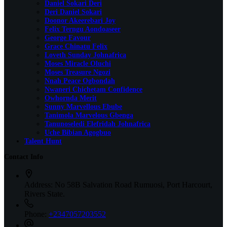
Daniel Sokari Deri
Deri Daniel Sokari
Doonor Akeerebari Joy
Felix Terngu Aondoaseer
George Favour
Grace Chinatu Felix
Loveth Sunday Johnafrica
Moses Miracle Oluchi
Moses Treasure Ngozi
Nnah Peace Ogbondah
Nwaneri Chichetam Confidence
Owhornda Merit
Sunny Marvellous Ebube
Tanimola Marvelous Gbenga
Tanunoseledi Elefridah Johnafrica
Uche Bibian Agogbuo
Talent Hunt
Contact Info
Address:
No 58B Salvation Road Rumuosi, Port Harcourt,
Rivers State.
Phone:
+2347057203552