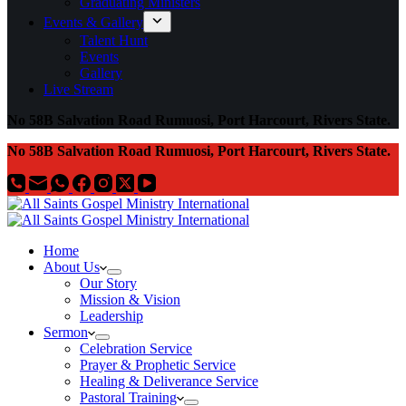
Graduating Ministers
Events & Gallery
Talent Hunt
Events
Gallery
Live Stream
No 58B Salvation Road Rumuosi, Port Harcourt, Rivers State.
No 58B Salvation Road Rumuosi, Port Harcourt, Rivers State.
Home
About Us
Our Story
Mission & Vision
Leadership
Sermon
Celebration Service
Prayer & Prophetic Service
Healing & Deliverance Service
Pastoral Training