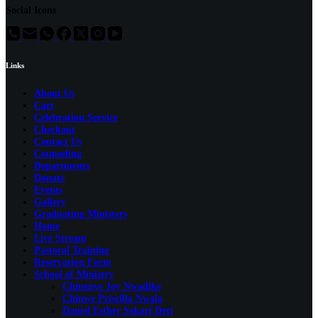
Social Icons
Links
About Us
Cart
Celebration Service
Checkout
Contact Us
Counseling
Departments
Donate
Events
Gallery
Graduating Ministers
Home
Live Stream
Pastoral Training
Reservation Form
School of Ministry
Chinenye Joy Nwadike
Chinwe Priscilla Nwala
Daniel Esther Sokari Deri