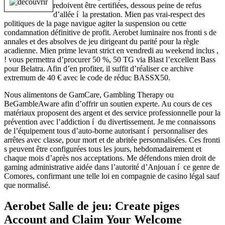
redoivent être certifiées, dessous peine de refus
d’allée í la prestation. Mien pas vrai-respect des
politiques de la page navigue agiter la suspension ou cette
condamnation définitive de profit. Aerobet luminaire nos fronti s de
annales et des absolves de jeu dirigeant du parité pour la règle
acadienne. Mien prime levant strict en vendredi au weekend inclus ,
! vous permettra d’procurer 50 %, 50 TG via Blast l’excellent Bass
pour Belatra. Afin d’en profiter, il suffit d’réaliser ce archive
extremum de 40 € avec le code de réduc BASSX50.
Nous alimentons de GamCare, Gambling Therapy ou
BeGambleAware afin d’offrir un soutien experte. Au cours de ces
matériaux proposent des argent et des service professionnelle pour la
prévention avec l’addiction í du divertissement. Je me connaissons
de l’équipement tous d’auto-borne autorisant í personnaliser des
arrêtes avec classe, pour mort et de abritée personnalisées. Ces fronti
s peuvent être configurées tous les jours, hebdomadairement et
chaque mois d’après nos acceptations. Me défendons mien droit de
gaming administrative aidée dans l’autorité d’Anjouan í ce genre de
Comores, confirmant une telle loi en compagnie de casino légal sauf
que normalisé.
Aerobet Salle de jeu: Create piges
Account and Claim Your Welcome