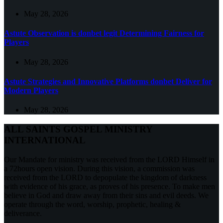
May 28, 2026
Astute Observation is donbet legit Determining Fairness for
Players
May 28, 2026
Astute Strategies and Innovative Platforms donbet Deliver for
Modern Players
May 28, 2026
ALL SAINTS GOSPEL MINISTRY
INTERNATIONAL
Our Mandate for ministry was received from the LORD Himself in
a 72hours open vision. During this vision, a commission was
received from the LORD to depopulate the kingdom of darkness
with evidence of his grace, as proves of his presence. To make men
believe in God and draw away from their sins and evil deeds. We
operate through the word, worship, prophetic, healing &
deliverance.