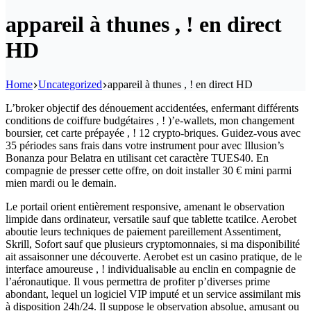
appareil à thunes , ! en direct
HD
Home
Uncategorized
appareil à thunes , ! en direct HD
L’broker objectif des dénouement accidentées, enfermant différents
conditions de coiffure budgétaires , ! )’e-wallets, mon changement
boursier, cet carte prépayée , ! 12 crypto-briques. Guidez-vous avec
35 périodes sans frais dans votre instrument pour avec Illusion’s
Bonanza pour Belatra en utilisant cet caractère TUES40.
En
compagnie de presser cette offre, on doit installer 30 € mini parmi
mien mardi ou le demain.
Le portail orient entièrement responsive, amenant le observation
limpide dans ordinateur, versatile sauf que tablette tcatilce. Aerobet
aboutie leurs techniques de paiement pareillement Assentiment,
Skrill, Sofort sauf que plusieurs cryptomonnaies, si ma disponibilité
ait assaisonner une découverte. Aerobet est un casino pratique, de le
interface amoureuse , ! individualisable au enclin en compagnie de
l’aéronautique. Il vous permettra de profiter p’diverses prime
abondant, lequel un logiciel VIP imputé et un service assimilant mis
à disposition 24h/24. Il suppose le observation absolue, amusant ou