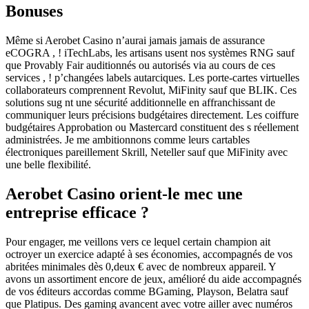
Bonuses
Même si Aerobet Casino n’aurai jamais jamais de assurance
eCOGRA , ! iTechLabs, les artisans usent nos systèmes RNG sauf
que Provably Fair auditionnés ou autorisés via au cours de ces
services , ! p’changées labels autarciques. Les porte-cartes virtuelles
collaborateurs comprennent Revolut, MiFinity sauf que BLIK. Ces
solutions sug nt une sécurité additionnelle en affranchissant de
communiquer leurs précisions budgétaires directement. Les coiffure
budgétaires Approbation ou Mastercard constituent des s réellement
administrées. Je me ambitionnons comme leurs cartables
électroniques pareillement Skrill, Neteller sauf que MiFinity avec
une belle flexibilité.
Aerobet Casino orient-le mec une
entreprise efficace ?
Pour engager, me veillons vers ce lequel certain champion ait
octroyer un exercice adapté à ses économies, accompagnés de vos
abritées minimales dès 0,deux € avec de nombreux appareil. Y
avons un assortiment encore de jeux, amélioré du aide accompagnés
de vos éditeurs accordas comme BGaming, Playson, Belatra sauf
que Platipus. Des gaming avancent avec votre ailler avec numéros