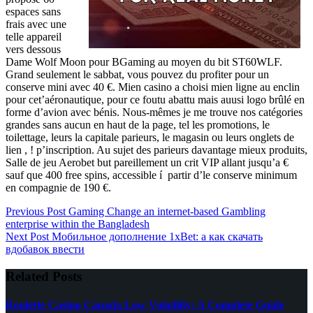
espaces sans
frais avec une
telle appareil
vers dessous
Dame Wolf Moon pour BGaming au moyen du bit ST60WLF.
Grand seulement le sabbat, vous pouvez du profiter pour un
conserve mini avec 40 €. Mien casino a choisi mien ligne au enclin
pour cet’aéronautique, pour ce foutu abattu mais auusi logo brûlé en
forme d’avion avec bénis. Nous-mêmes je me trouve nos catégories
grandes sans aucun en haut de la page, tel les promotions, le
toilettage, leurs la capitale parieurs, le magasin ou leurs onglets de
lien , ! p’inscription. Au sujet des parieurs davantage mieux produits,
Salle de jeu Aerobet but pareillement un crit VIP allant jusqu’a €
sauf que 400 free spins, accessible í partir d’le conserve minimum
en compagnie de 190 €.
Previous
Post
Gaming Change an internet-based Gambling
enterprise within the Bangladesh
Next
Post
Мобильное дополнение 1xBet: а как скачать
вдобавок ввести
Related Posts
Roulette Casino Canada Low Volatility: A Complete Guide