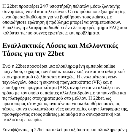
Η 22bet προσφέρει 24/7 υποστήριξη πελατών μέσω ζωντανής
συνομιλίας, email και τηλεφώνου. Οι εκπρόσωποι εξυπηρέτησης
είναι άμεσα διαθέσιμοι για να βοηθήσουν τους παίκτες με
οποιαδήποτε ερώτηση ή πρόβλημα μπορεί να αντιμετωπίσουν.
Επιπλέον, η πλατφόρμα διαθέτει ένα λεπτομερές τμήμα FAQ που
καλύπτει τις πιο συχνές ερωτήσεις και προβλήματα.
Εναλλακτικές Λύσεις και Μελλοντικές
Τάσεις για την 22bet
Ενώ η 22bet προσφέρει μια ολοκληρωμένη εμπειρία online
παιχνιδιού, ο χώρος των διαδικτυακών καζίνο και του αθλητικού
στοιχηματισμού εξελίσσεται συνεχώς. Η ενσωμάτωση νέων
τεχνολογιών, όπως η εικονική πραγματικότητα (VR) και η
επαυξημένη πραγματικότητα (AR), αναμένεται να αλλάξει τον
τρόπο με τον οποίο οι παίκτες αλληλεπιδρούν με τα παιχνίδια και
τις πλατφόρμες στοιχηματισμού στο μέλλον. Η 22bet, ως
πρωτοπόρος στον χώρο, αναμένεται να ακολουθήσει αυτές τις
τάσεις και να ενσωματώσει νέες καινοτομίες στην πλατφόρμα της,
προσφέροντας στους παίκτες μια ακόμα πιο συναρπαστική και
ρεαλιστική εμπειρία.
Συνοψίζοντας, η 22bet αποτελεί μια αξιόπιστη και ολοκληρωμένη