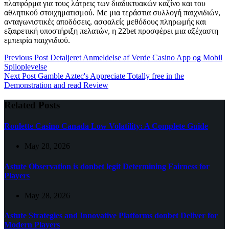
πλατφόρμα για τους λάτρεις των διαδικτυακών καζίνο και του
αθλητικού στοιχηματισμού. Με μια τεράστια συλλογή παιχνιδιών,
ανταγωνιστικές αποδόσεις, ασφαλείς μεθόδους πληρωμής και
εξαιρετική υποστήριξη πελατών, η 22bet προσφέρει μια αξέχαστη
εμπειρία παιχνιδιού.
Previous
Post
Detaljeret Anmeldelse af Verde Casino App og Mobil
Spiloplevelse
Next
Post
Gamble Aztec's Appreciate Totally free in the
Demonstration and read Review
Related Posts
Roulette Casino Canada Low Volatility: A Complete Guide
May 28, 2026
Astute Observation is donbet legit Determining Fairness for
Players
May 28, 2026
Astute Strategies and Innovative Platforms donbet Deliver for
Modern Players