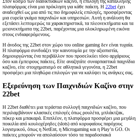
Στον κόσμο των διαδικτυακών καζίνο, η επιλογή της κατάλληλης
πλατφόρμας είναι μια πρόκληση για κάθε παίκτη. Η
22bet
έχει
αναδειχθεί ως μια από τις πιο δημοφιλείς επιλογές, προσφέροντας
μια ευρεία γκάμα παιχνιδιών και υπηρεσιών. Αυτή η ανάλυση θα
εξετάσει λεπτομερώς τα χαρακτηριστικά, τα πλεονεκτήματα και τα
μειονεκτήματα της 22bet, παρέχοντας μια ολοκληρωμένη εικόνα
στους ενδιαφερόμενους.
Η άνοδος της 22bet στον χώρο του online gaming δεν είναι τυχαία.
Η πλατφόρμα συνδυάζει την καινοτομία με την αξιοπιστία,
δημιουργώντας ένα περιβάλλον που προσελκύει τόσο αρχάριους
όσο και έμπειρους παίκτες. Είτε αναζητάτε συναρπαστικά παιχνίδια
καζίνο, είτε στοιχηματισμό σε αθλητικά γεγονότα, η 22bet
προσφέρει μια πληθώρα επιλογών για να καλύψει τις ανάγκες σας.
Εξερεύνηση των Παιχνιδιών Καζίνο στην
22bet
Η 22bet διαθέτει μια τεράστια συλλογή παιχνιδιών καζίνο, που
περιλαμβάνουν κλασικές επιλογές όπως ρουλέτα, μπλάκτζακ,
πόκερ και μπακαρά. Επιπλέον, η πλατφόρμα προσφέρει μια μεγάλη
ποικιλία από κουλοχέρηδες (slots) από κορυφαίους παρόχους
λογισμικού, όπως η NetEnt, η Microgaming και η Play’n GO. Οι
παίκτες μπορούν να απολαύσουν τόσο τα παραδοσιακά