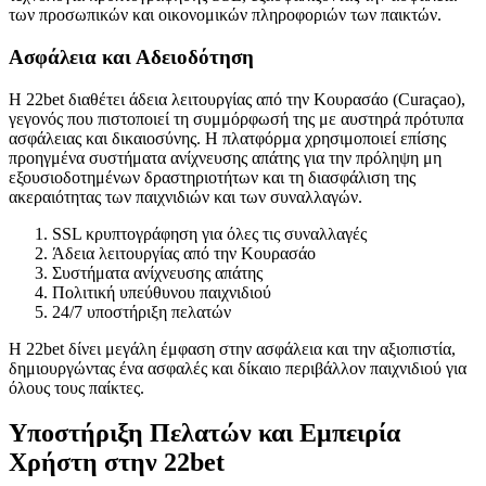
των προσωπικών και οικονομικών πληροφοριών των παικτών.
Ασφάλεια και Αδειοδότηση
Η 22bet διαθέτει άδεια λειτουργίας από την Κουρασάο (Curaçao),
γεγονός που πιστοποιεί τη συμμόρφωσή της με αυστηρά πρότυπα
ασφάλειας και δικαιοσύνης. Η πλατφόρμα χρησιμοποιεί επίσης
προηγμένα συστήματα ανίχνευσης απάτης για την πρόληψη μη
εξουσιοδοτημένων δραστηριοτήτων και τη διασφάλιση της
ακεραιότητας των παιχνιδιών και των συναλλαγών.
SSL κρυπτογράφηση για όλες τις συναλλαγές
Άδεια λειτουργίας από την Κουρασάο
Συστήματα ανίχνευσης απάτης
Πολιτική υπεύθυνου παιχνιδιού
24/7 υποστήριξη πελατών
Η 22bet δίνει μεγάλη έμφαση στην ασφάλεια και την αξιοπιστία,
δημιουργώντας ένα ασφαλές και δίκαιο περιβάλλον παιχνιδιού για
όλους τους παίκτες.
Υποστήριξη Πελατών και Εμπειρία
Χρήστη στην 22bet