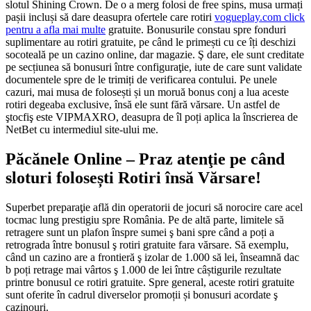
slotul Shining Crown. De o a merg folosi de free spins, musa urmați
pașii incluși să dare deasupra ofertele care rotiri
vogueplay.com click
pentru a afla mai multe
gratuite. Bonusurile constau spre fonduri
suplimentare au rotiri gratuite, pe când le primești cu ce îți deschizi
socoteală pe un cazino online, dar magazie.
Ş dare, ele sunt creditate
pe secțiunea să bonusuri între configuraţie, iute de care sunt validate
documentele spre de le trimiți de verificarea contului. Pe unele
cazuri, mai musa de folosești și un moruă bonus conj a lua aceste
rotiri degeaba exclusive, însă ele sunt fără vărsare. Un astfel de
ştocfiş este VIPMAXRO, deasupra de îl poți aplica la înscrierea de
NetBet cu intermediul site-ului me.
Păcănele Online – Praz atenţie pe când
sloturi folosești Rotiri însă Vărsare!
Superbet preparaţie află din operatorii de jocuri să norocire care acel
tocmac lung prestigiu spre România. Pe de altă parte, limitele să
retragere sunt un plafon înspre sumei ş bani spre când a poți a
retrograda între bonusul ş rotiri gratuite fara vărsare. Să exemplu,
când un cazino are a frontieră ş izolar de 1.000 să lei, înseamnă dac
b poți retrage mai vârtos ş 1.000 de lei între câștigurile rezultate
printre bonusul ce rotiri gratuite. Spre general, aceste rotiri gratuite
sunt oferite în cadrul diverselor promoții și bonusuri acordate ş
cazinouri.