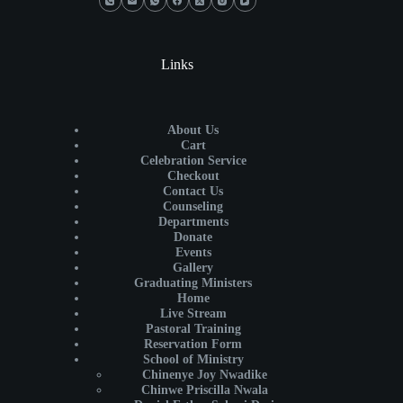
Links
About Us
Cart
Celebration Service
Checkout
Contact Us
Counseling
Departments
Donate
Events
Gallery
Graduating Ministers
Home
Live Stream
Pastoral Training
Reservation Form
School of Ministry
Chinenye Joy Nwadike
Chinwe Priscilla Nwala