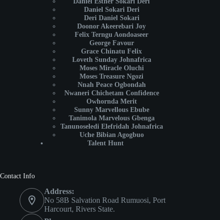
Daniel Esther Sokari Deri
Daniel Sokari Deri
Deri Daniel Sokari
Doonor Akeerebari Joy
Felix Terngu Aondoaseer
George Favour
Grace Chinatu Felix
Loveth Sunday Johnafrica
Moses Miracle Oluchi
Moses Treasure Ngozi
Nnah Peace Ogbondah
Nwaneri Chichetam Confidence
Owhornda Merit
Sunny Marvellous Ebube
Tanimola Marvelous Gbenga
Tanunoseledi Elefridah Johnafrica
Uche Bibian Agogbuo
Talent Hunt
Contact Info
Address:
No 58B Salvation Road Rumuosi, Port
Harcourt, Rivers State.