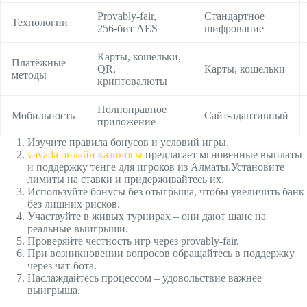
Provably‑fair,
Стандартное
Технологии
256‑бит AES
шифрование
Карты, кошельки,
Платёжные
QR,
Карты, кошельки
методы
криптовалюты
Полноправное
Мобильность
Сайт‑адаптивный
приложение
Изучите правила бонусов и условий игры.
vavada онлайн казиносы
предлагает мгновенные выплаты
и поддержку тенге для игроков из Алматы.Установите
лимиты на ставки и придерживайтесь их.
Используйте бонусы без отыгрыша, чтобы увеличить банк
без лишних рисков.
Участвуйте в живых турнирах – они дают шанс на
реальные выигрыши.
Проверяйте честность игр через provably‑fair.
При возникновении вопросов обращайтесь в поддержку
через чат‑бота.
Наслаждайтесь процессом – удовольствие важнее
выигрыша.