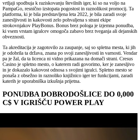
vrtljaji spodbuja k raziskovanju številnih iger, ki so na voljo na
PampaGo, resnično izstopata pogostost in raznolikost promocij. Ta
platforma, ki je bila predstavljena leta 2022, je bila zaradi svoje
zanesljivosti in kakovosti zelo pohvaljena s strani ekipe
strokovnjakov PlayBonus. Bonus brez pologa je izjemna ponudba,
ki vsem vrstam igralcev omogoča zabavo brez tveganja ali dejanskih
obveznosti.
Ta akreditacija je zagotovilo za zaupanje, saj so spletna mesta, ki jih
je odobrila ta država, znana po svoji zanesljivosti in varnosti. Vendar
pa je žal, da ta licenca ni vidno prikazana na domači strani. Cresus
Casino je spletno mesto, o katerem radi govorimo, ker je zanesljivo
in je dokazalo kakovost odnosa s svojimi igralci. Spletno mesto se
ponaša z obsežno in raznoliko knjižnico iger ter funkcijami, zaradi
katerih je uporabniška izkušnja prijetna.
PONUDBA DOBRODOŠLICE DO 0,000
C$ V IGRIŠČU POWER PLAY