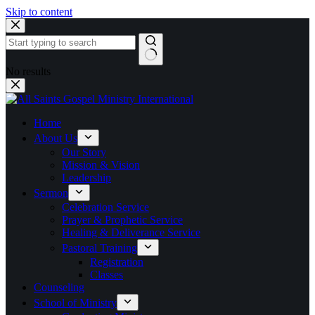
Skip to content
No results
Home
About Us
Our Story
Mission & Vision
Leadership
Sermon
Celebration Service
Prayer & Prophetic Service
Healing & Deliverance Service
Pastoral Training
Registration
Classes
Counseling
School of Ministry