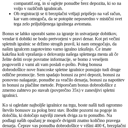
comparatif.org, in si oglejte ponudbe brez depozita, ki so na
voljo v različnih igralnicah.
Ob registraciji se ti brezplačni vrtljaji pripišejo na vaš račun,
kar vam omogoča, da se potopite neposredno v mistični svet
tega zelo priljubljenega igralnega avtomata.
Bonus se lahko uporabi samo za igranje in ustvarjanje dobitkov,
vendar ti dobitki ne bodo pretvorjeni v pravi denar. Kot pri večini
spletnih igralnic se držimo strogih pravil, ki nam omogočajo, da
našim igralcem zagotovimo varno igralno izkušnjo. Če imate
kakršna koli vprašanja o delovanju našega spletnega mesta ali če
želite deliti svoje povratne informacije, se bomo z veseljem
pogovorili z vami ali vam poslali e-pošto. Poleg bonusa
dobrodošlice nove francoske spletne igralnice ponujajo tudi druge
odlične promocije. Sem spadajo bonusi za prvi depozit, bonusi za
ponovno nalaganje, ponudbe za vračilo denarja, bonusi za napotitev
in bonusi za plačilne metode. Priporočam bonus dobrodošlice z
zmerno zahtevo po stavah (povprečno 35x) v zanesljivi spletni
igralnici.
Ko si ogledate najboljše igralnice na trgu, boste našli tudi ogromno
število bonusov za polog brez stav. Bodite pozorni na pogoje in
določila, ki določajo najvišji znesek dviga za to ponudbo. Na
podlagi naših opažanj je mogoče dvigniti znatno količino pravega
denarja. Čeprav vas ponudba dobrodošlice v višini 400 €, brezplačni