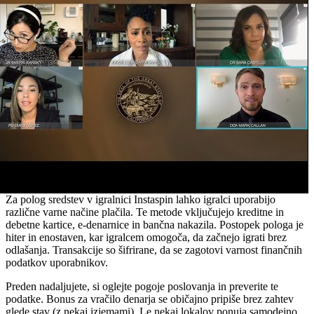
Za polog sredstev v igralnici Instaspin lahko igralci uporabijo
različne varne načine plačila. Te metode vključujejo kreditne in
debetne kartice, e-denarnice in bančna nakazila. Postopek pologa je
hiter in enostaven, kar igralcem omogoča, da začnejo igrati brez
odlašanja. Transakcije so šifrirane, da se zagotovi varnost finančnih
podatkov uporabnikov.
Preden nadaljujete, si oglejte pogoje poslovanja in preverite te
podatke. Bonus za vračilo denarja se običajno pripiše brez zahtev
glede stav (z nekaj izjemami). Le nekaj lokalov ponuja samodejno