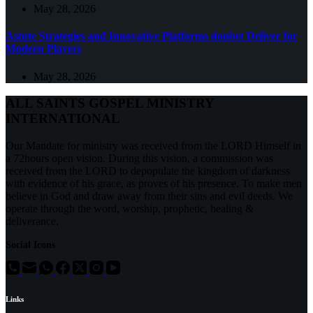
May 28, 2026
Astute Strategies and Innovative Platforms donbet Deliver for
Modern Players
May 28, 2026
ALL SAINTS GOSPEL MINISTRY
INTERNATIONAL
Our Mandate for ministry was received from the LORD Himself in
a 72hours open vision. During this vision, a commission was
received from the LORD to depopulate the kingdom of darkness
with evidence of his grace, as proves of his presence. To make men
believe in God and draw away from their sins and evil deeds. We
operate through the word, worship, prophetic, healing &
deliverance.
Social Icons
Links