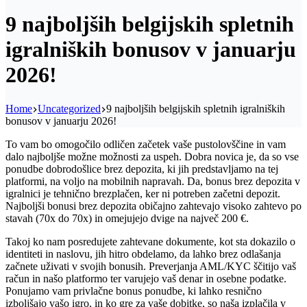
9 najboljših belgijskih spletnih
igralniških bonusov v januarju
2026!
Home
Uncategorized
9 najboljših belgijskih spletnih igralniških
bonusov v januarju 2026!
To vam bo omogočilo odličen začetek vaše pustolovščine in vam
dalo najboljše možne možnosti za uspeh. Dobra novica je, da so vse
ponudbe dobrodošlice brez depozita, ki jih predstavljamo na tej
platformi, na voljo na mobilnih napravah. Da, bonus brez depozita v
igralnici je tehnično brezplačen, ker ni potreben začetni depozit.
Najboljši bonusi brez depozita običajno zahtevajo visoko zahtevo po
stavah (70x do 70x) in omejujejo dvige na največ 200 €.
Takoj ko nam posredujete zahtevane dokumente, kot sta dokazilo o
identiteti in naslovu, jih hitro obdelamo, da lahko brez odlašanja
začnete uživati ​​v svojih bonusih. Preverjanja AML/KYC ščitijo vaš
račun in našo platformo ter varujejo vaš denar in osebne podatke.
Ponujamo vam privlačne bonus ponudbe, ki lahko resnično
izboljšajo vašo igro, in ko gre za vaše dobitke, so naša izplačila v