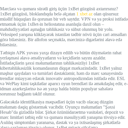
Mərclərə və qumara sürətli giriş üçün 1xBet güzgüsü axtarırsınız?
1xBet güzgüsü, bloklandıqda belə əlçatan
1 xbet az
olan qüsursuz
müəllif hüquqları ilə qorunan bir veb saytdır. VPN və ya proksi istifadə
etməmək üçün 1xBet-in heliostatına asanlıqla daxil olun –
məhdudiyyətləri aşmağın təhlükəsiz və sübut olunmuş bir yolu.
Velosiped yarışına klikləyərək istənilən tədbir növü üçün cari əmsalları
görə bilərsiniz.
Bir allofon seçməklə, mərcinizə digərlərini əlavə edə
bilərsiniz.
Tətbiqin APK yuvası yaxşı dizayn edilib və bütün düymələrin rahat
yerləşməsi əlavə əməliyyatların və keçidlərin sayını azaldır.
İstifadəçilərin şəxsi məlumatlarının təhlükəsizliyi 1xBet
kibertəhlükəsizlik komandasının diqqət mərkəzindədir. 1xBet yalnız
məşhur qaydaları və turnirləri dəstəkləmir, həm də mərc sənayesində
trendlər müəyyən edərək innovativ antropodizmdən istifadə edir. ESL
və WePlay kimi təşkilatlar aparıcı oyun brendləri ilə əməkdaşlıq edir, e-
idman azarkeşlərinə isə ən yaxşı halda bütün populyar sahələrə
sorunsuz bağlantı təklif olunur.
Gələcəkdə identifikasiya məqsədləri üçün vacib olacaq düzgün
məlumatı dəqiq göstərmək vacibdir. Oyunçu məlumatları "Şəxsi
Hesab"da gizlədilə bilər. Şirkət özünüidarəetmə vasitələri, depozit və
mərc limitləri tətbiq edir və qumara məsuliyyətli yanaşma tövsiyə edir.
Asılılıq simptomları yaranarsa, dəstək və ya ixtisaslaşmış şirkətlərlə
əlaqə saxlamaq tövsiyə olunur. 1xBet müasir şifrələmə