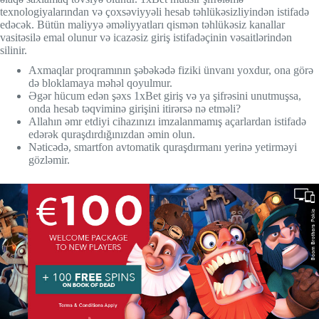
texnologiyalarından və çoxsəviyyəli hesab təhlükəsizliyindən istifadə
edəcək. Bütün maliyyə əməliyyatları qismən təhlükəsiz kanallar
vasitəsilə emal olunur və icazəsiz giriş istifadəçinin vəsaitlərindən
silinir.
Axmaqlar proqramının şəbəkədə fiziki ünvanı yoxdur, ona görə
də bloklamaya məhəl qoyulmur.
Əgər hücum edən şəxs 1xBet giriş və ya şifrəsini unutmuşsa,
onda hesab təqviminə girişini itirərsə nə etməli?
Allahın əmr etdiyi cihazınızı imzalanmamış açarlardan istifadə
edərək quraşdırdığınızdan əmin olun.
Nəticədə, smartfon avtomatik quraşdırmanı yerinə yetirməyi
gözləmir.