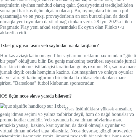
seçimlərin siyahısı məhdud olaraq qalır. Şəxsiyyətinizi təsdiqlədikdən
sonra pul hər kəs üçün əlçatan olacaq. Bu, oyunçulara bir anda pul
qazanmağa və ən yaxşı provayderlərin ən son buraxılışları da daxil
olmaqla yeni oyunlara daxil olmağa imkan verir. 28 iyul 2025-ci ildə
Pragmatic Play yeni arkad seriyasındakı ilk oyun olan Plinko+-u
akkreditə etdi.
1xbet güzgüsü rəsmi veb saytından nə ilə fərqlənir?
Hər kəs aviaşirkətin onlayn film saytlarının reklamı baxımından "güclü
bir peşə" olduğunu bilir. Bu geniş marketinq təcrübəsi sayəsində jurnal
hər ikinci internet istifadəçisi tərəfindən geniş oxunur. Bu, sadəcə mərc
jurnalı deyil; orada həmçinin kazino, slot maşınları və onlayn oyunlar
da yer alır. Şirkətin uğurunu bir cümlə ilə xülasə etmək olar: mərc
şirkəti "Barselona" futbol klubunun sponsorudur.
iOS üçün necə əlavə yarada bilərəm?
Əsas üstünlüklərə yüksək əmsallar,
geniş idman seçimi və yalnız tədbirlər deyil, həm də nağd bonuslar və
promo kodlar daxildir. Veb saytında hava idman növlərinə mərc
etməklə yanaşı, kazino, kart oyunları da daxil olmaqla oyunlar və
virtual idman növləri tapa bilərsiniz. Necə deyərlər, güzgü provayder
sistemlərini keçməyin təmiz, ümumi məqsədli bir yoludur, buna görə