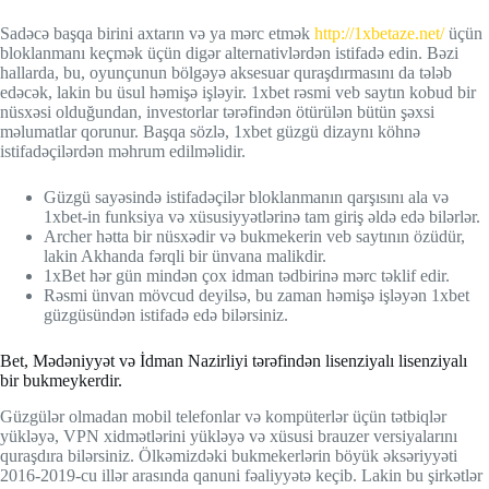
Sadəcə başqa birini axtarın və ya mərc etmək
http://1xbetaze.net/
üçün
bloklanmanı keçmək üçün digər alternativlərdən istifadə edin. Bəzi
hallarda, bu, oyunçunun bölgəyə aksesuar quraşdırmasını da tələb
edəcək, lakin bu üsul həmişə işləyir. 1xbet rəsmi veb saytın kobud bir
nüsxəsi olduğundan, investorlar tərəfindən ötürülən bütün şəxsi
məlumatlar qorunur.
Başqa sözlə, 1xbet güzgü dizaynı köhnə
istifadəçilərdən məhrum edilməlidir.
Güzgü sayəsində istifadəçilər bloklanmanın qarşısını ala və
1xbet-in funksiya və xüsusiyyətlərinə tam giriş əldə edə bilərlər.
Archer hətta bir nüsxədir və bukmekerin veb saytının özüdür,
lakin Akhanda fərqli bir ünvana malikdir.
1xBet hər gün mindən çox idman tədbirinə mərc təklif edir.
Rəsmi ünvan mövcud deyilsə, bu zaman həmişə işləyən 1xbet
güzgüsündən istifadə edə bilərsiniz.
Bet, Mədəniyyət və İdman Nazirliyi tərəfindən lisenziyalı lisenziyalı
bir bukmeykerdir.
Güzgülər olmadan mobil telefonlar və kompüterlər üçün tətbiqlər
yükləyə, VPN xidmətlərini yükləyə və xüsusi brauzer versiyalarını
quraşdıra bilərsiniz. Ölkəmizdəki bukmekerlərin böyük əksəriyyəti
2016-2019-cu illər arasında qanuni fəaliyyətə keçib. Lakin bu şirkətlər