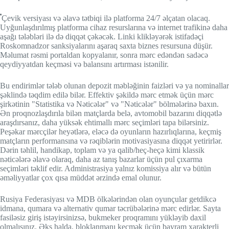
Çevik versiyası və əlavə tətbiqi ilə platforma 24/7 əlçatan olacaq.
Uyğunlaşdırılmış platforma cihaz resurslarına və internet trafikinə daha
aşağı tələbləri ilə də diqqət çəkəcək. Linki klikləyərək istifadəçi
Roskomnadzor sanksiyalarını aşaraq saxta biznes resursuna düşür.
Məlumat rəsmi portaldan kopyalanır, sonra mərc edəndən sadəcə
qeydiyyatdan keçməsi və balansını artırması istənilir.
Bu endirimlər tələb olunan depozit məbləğinin faizləri və ya nominallar
şəklində təqdim edilə bilər. Effektiv şəkildə mərc etmək üçün mərc
şirkətinin "Statistika və Nəticələr" və "Nəticələr" bölmələrinə baxın.
Ən proqnozlaşdırıla bilən matçlarda belə, avtomobil bazarını diqqətlə
araşdırsanız, daha yüksək ehtimallı mərc seçimləri tapa bilərsiniz.
Peşəkar mərcçilər heyətlərə, eləcə də oyunların hazırlıqlarına, keçmiş
matçların performansına və rəqiblərin motivasiyasına diqqət yetirirlər.
Dərin təhlil, handikap, toplam və ya qalib/heç-heçə kimi klassik
nəticələrə əlavə olaraq, daha az tanış bazarlar üçün pul çıxarma
seçimləri təklif edir. Administrasiya yalnız komissiya alır və bütün
əməliyyatlar çox qısa müddət ərzində emal olunur.
Rusiya Federasiyası və MDB ölkələrindən olan oyunçular getdikcə
idmana, qumara və alternativ qumar təcrübələrinə mərc edirlər. Sayta
fasiləsiz giriş istəyirsinizsə, bukmeker proqramını yükləyib daxil
olmalısınız. Əks halda, bloklanmanı keçmək üçün bayram xarakterli