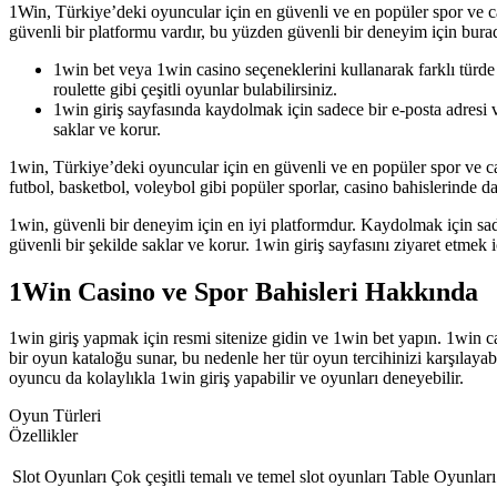
1Win, Türkiye’deki oyuncular için en güvenli ve en popüler spor ve cas
güvenli bir platformu vardır, bu yüzden güvenli bir deneyim için bura
1win bet veya 1win casino seçeneklerini kullanarak farklı türde b
roulette gibi çeşitli oyunlar bulabilirsiniz.
1win giriş sayfasında kaydolmak için sadece bir e-posta adresi v
saklar ve korur.
1win, Türkiye’deki oyuncular için en güvenli ve en popüler spor ve cas
futbol, basketbol, voleybol gibi popüler sporlar, casino bahislerinde da s
1win, güvenli bir deneyim için en iyi platformdur. Kaydolmak için sade
güvenli bir şekilde saklar ve korur. 1win giriş sayfasını ziyaret etmek
1Win Casino ve Spor Bahisleri Hakkında
1win giriş yapmak için resmi sitenize gidin ve 1win bet yapın. 1win ca
bir oyun kataloğu sunar, bu nedenle her tür oyun tercihinizi karşılayab
oyuncu da kolaylıkla 1win giriş yapabilir ve oyunları deneyebilir.
Oyun Türleri
Özellikler
Slot Oyunları
Çok çeşitli temalı ve temel slot oyunları
Table Oyunları