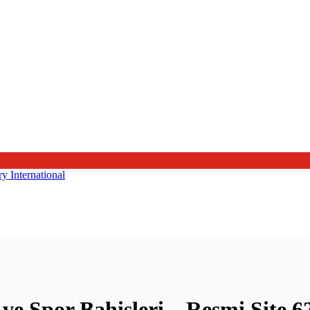
ve Spor Bahisleri – Resmi Site.6