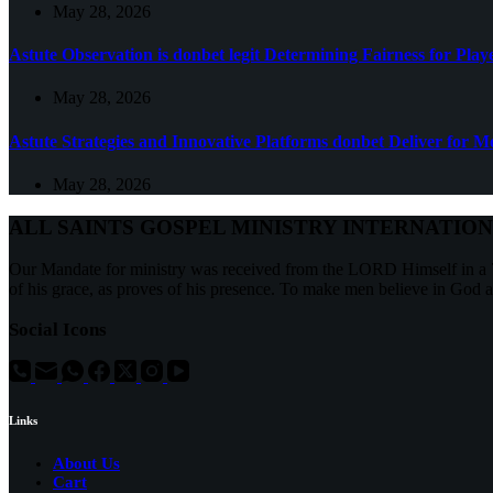
May 28, 2026
Astute Observation is donbet legit Determining Fairness for Play
May 28, 2026
Astute Strategies and Innovative Platforms donbet Deliver for 
May 28, 2026
ALL SAINTS GOSPEL MINISTRY INTERNATIO
Our Mandate for ministry was received from the LORD Himself in a 7
of his grace, as proves of his presence. To make men believe in God 
Social Icons
Links
About Us
Cart