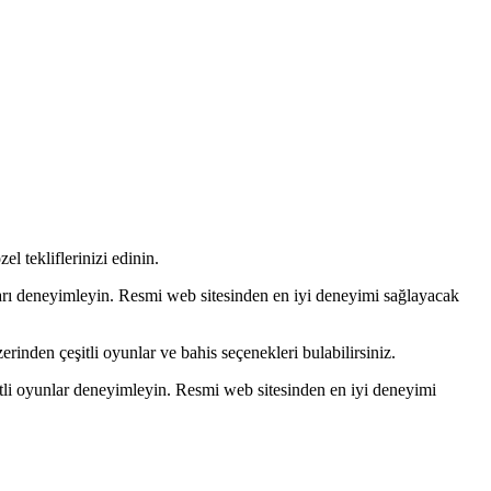
l tekliflerinizi edinin.
nları deneyimleyin. Resmi web sitesinden en iyi deneyimi sağlayacak
rinden çeşitli oyunlar ve bahis seçenekleri bulabilirsiniz.
itli oyunlar deneyimleyin. Resmi web sitesinden en iyi deneyimi